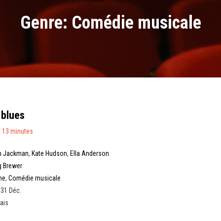
Genre: Comédie musicale
 blues
 13 minutes
h Jackman
,
Kate Hudson
,
Ella Anderson
g Brewer
me
,
Comédie musicale
 31 Déc.
ais