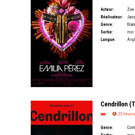
Acteur:
Zoe
Réalisateur:
Jacq
Genre:
Dra
Sortie:
mer.
Langue:
Angl
Cendrillon (T
03 heures
Genre:
Com