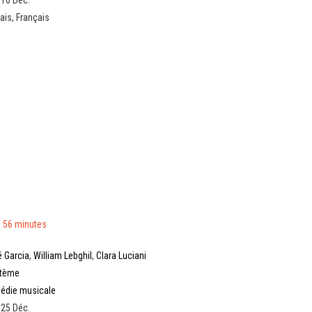
 10 Déc.
ais, Français
 56 minutes
 Garcia
,
William Lebghil
,
Clara Luciani
stème
édie musicale
 25 Déc.