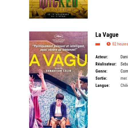
La Vague
02 heures
Acteur:
Dani
Réalisateur:
Seba
Genre:
Com
Sortie:
mer.
Langue:
Chil