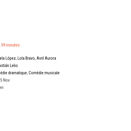
 09 minutes
ela López
,
Lola Bravo
,
Avril Aurora
stián Lelio
édie dramatique
,
Comédie musicale
 5 Nov.
ien