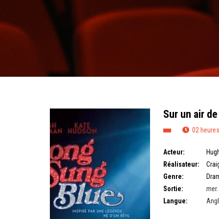
Sur un air de
02 heures
Acteur:
Hug
Réalisateur:
Crai
Genre:
Dra
Sortie:
mer.
Langue:
Angl