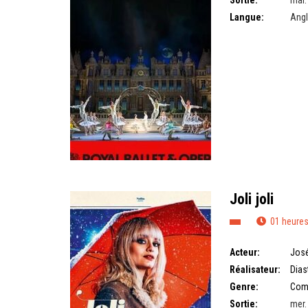
Sortie:
mar.
Langue:
Angl
Joli joli
01 heures
Acteur:
José
Réalisateur:
Dia
Genre:
Com
Sortie:
mer.