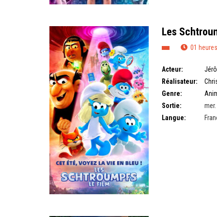
Les Schtroum
01 heures
Acteur:
Jér
Réalisateur:
Chris
Genre:
Ani
Sortie:
mer. 
Langue:
Fran