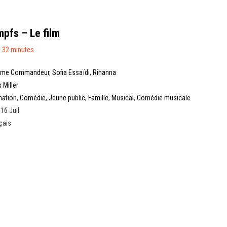
pfs – Le film
 32 minutes
ôme Commandeur
,
Sofia Essaïdi
,
Rihanna
 Miller
mation
,
Comédie
,
Jeune public
,
Famille
,
Musical
,
Comédie musicale
16 Juil.
çais