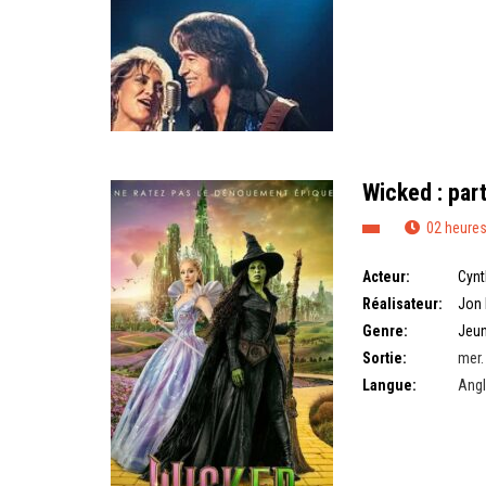
Wicked : parti
02 heures
Acteur:
Cynt
Réalisateur:
Jon 
Genre:
Jeun
Sortie:
mer.
Langue:
Angl