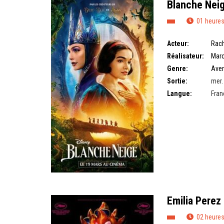
Blanche Nei
01 heures
Acteur:
Rach
Réalisateur:
Marc
Genre:
Aven
Sortie:
mer.
Langue:
Fran
Emilia Perez 
02 heures