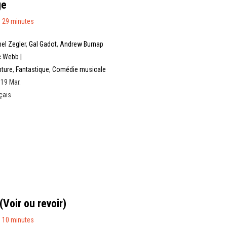
ge
 29 minutes
el Zegler
,
Gal Gadot
,
Andrew Burnap
 Webb |
ture
,
Fantastique
,
Comédie musicale
 19 Mar.
çais
(Voir ou revoir)
 10 minutes