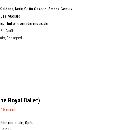
 Saldana
,
Karla Sofía Gascón
,
Selena Gomez
ues Audiard
me
,
Thriller
,
Comédie musicale
 21 Août.
ais, Espagnol
he Royal Ballet)
 15 minutes
édie musicale
,
Opéra