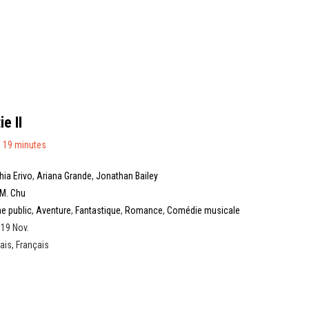
e II
 19 minutes
hia Erivo
,
Ariana Grande
,
Jonathan Bailey
M. Chu
e public
,
Aventure
,
Fantastique
,
Romance
,
Comédie musicale
 19 Nov.
ais, Français