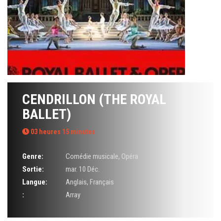
CENDRILLON (THE ROYAL
BALLET)
03 heures 15 minutes
Genre:
Comédie musicale
,
Opéra
Sortie:
mar. 10 Déc.
Langue:
Anglais, Français
:
Array