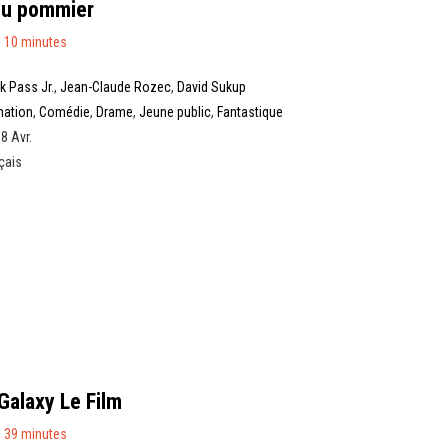
du pommier
 10 minutes
ik Pass Jr.
,
Jean-Claude Rozec
,
David Sukup
mation
,
Comédie
,
Drame
,
Jeune public
,
Fantastique
 8 Avr.
çais
Galaxy Le Film
 39 minutes