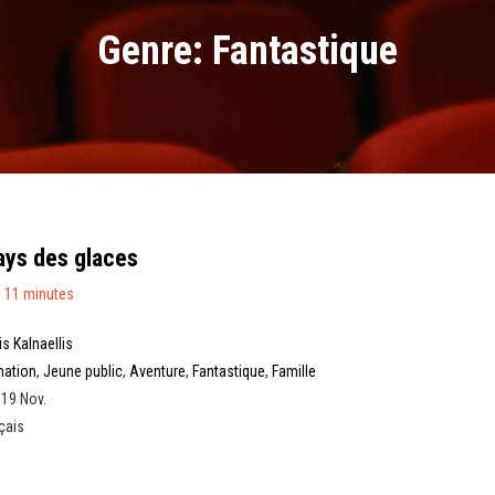
Genre: Fantastique
ays des glaces
 11 minutes
is Kalnaellis
mation
,
Jeune public
,
Aventure
,
Fantastique
,
Famille
 19 Nov.
çais