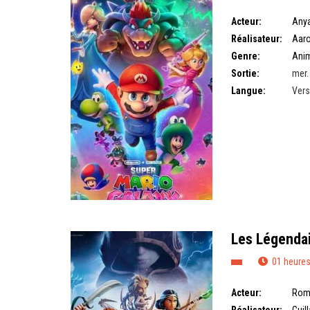
Acteur:
Anya
Réalisateur:
Aaro
Genre:
Ani
Sortie:
mer.
Langue:
Vers
Les Légenda
01 heures
Acteur:
Rom