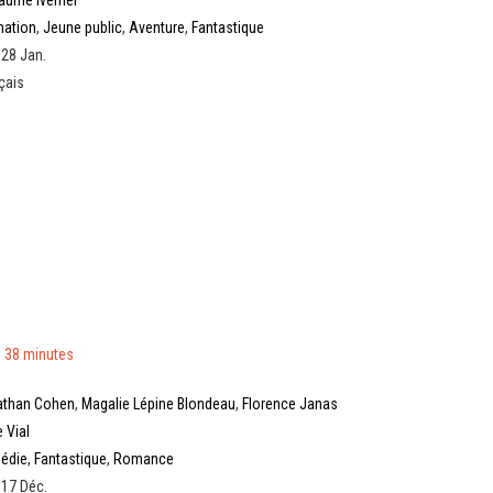
laume Ivernel
mation
,
Jeune public
,
Aventure
,
Fantastique
 28 Jan.
çais
 38 minutes
athan Cohen
,
Magalie Lépine Blondeau
,
Florence Janas
e Vial
édie
,
Fantastique
,
Romance
 17 Déc.