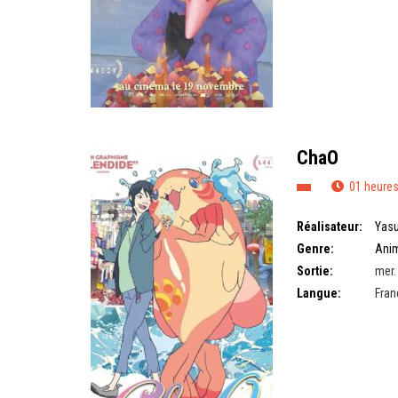
ChaO
01 heures
Réalisateur:
Yasu
Genre:
Ani
Sortie:
mer.
Langue:
Fran