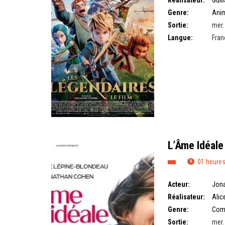
Réalisateur:
Guil
Genre:
Ani
Sortie:
mer.
Langue:
Fran
L’Âme Idéale
01 heures
Acteur:
Jon
Réalisateur:
Alic
Genre:
Com
Sortie:
mer.