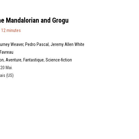
he Mandalorian and Grogu
 12 minutes
urney Weaver
,
Pedro Pascal
,
Jeremy Allen White
Favreau
on
,
Aventure
,
Fantastique
,
Science-fiction
 20 Mai.
ais (US)