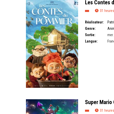
Les Contes 
01 heures
Réalisateur:
Patr
Genre:
Ani
Sortie:
mer.
Langue:
Fran
Super Mario 
01 heures