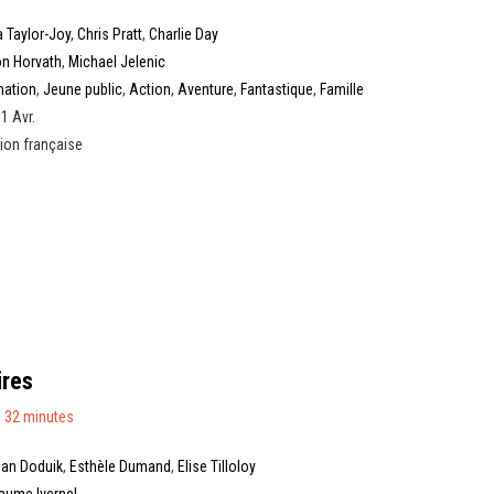
 Taylor-Joy
,
Chris Pratt
,
Charlie Day
n Horvath
,
Michael Jelenic
mation
,
Jeune public
,
Action
,
Aventure
,
Fantastique
,
Famille
 1 Avr.
ion française
ires
 32 minutes
an Doduik
,
Esthèle Dumand
,
Elise Tilloloy