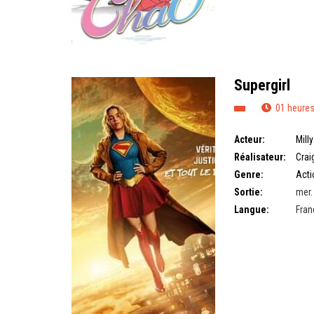
Supergirl
01 heures
Acteur:
Mill
Réalisateur:
Crai
Genre:
Acti
Sortie:
mer. 
Langue:
Fran