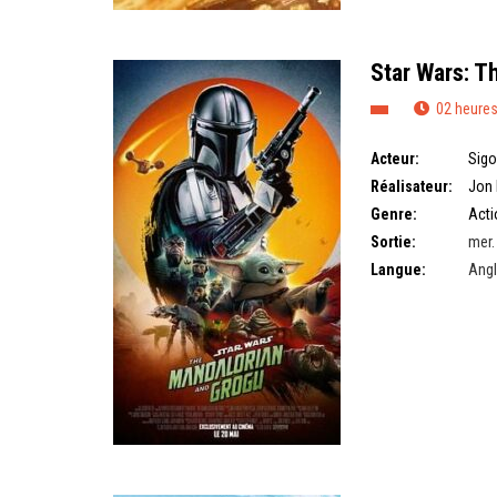
Star Wars: T
02 heures
Acteur:
Sigo
Réalisateur:
Jon 
Genre:
Acti
Sortie:
mer.
Langue:
Angl