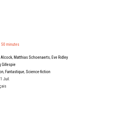
 50 minutes
y Alcock
,
Matthias Schoenaerts
,
Eve Ridley
g Gillespie
on
,
Fantastique
,
Science-fiction
1 Juil.
çais