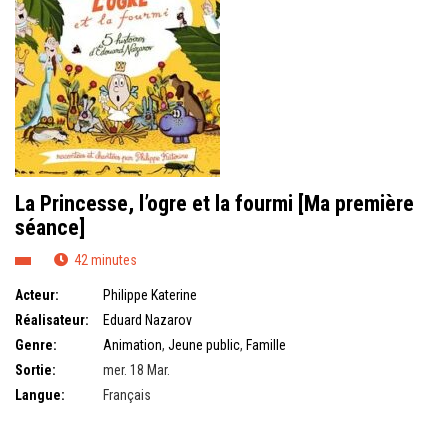
La Princesse, l’ogre et la fourmi [Ma première
séance]
42 minutes
Acteur:
Philippe Katerine
Réalisateur:
Eduard Nazarov
Genre:
Animation
,
Jeune public
,
Famille
Sortie:
mer. 18 Mar.
Langue:
Français