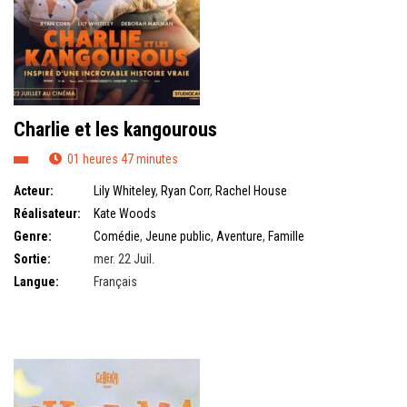
Charlie et les kangourous
01 heures 47 minutes
Acteur:
Lily Whiteley
,
Ryan Corr
,
Rachel House
Réalisateur:
Kate Woods
Genre:
Comédie
,
Jeune public
,
Aventure
,
Famille
Sortie:
mer. 22 Juil.
Langue:
Français