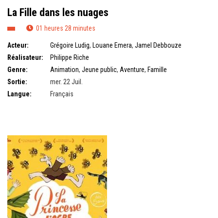
La Fille dans les nuages
01 heures 28 minutes
Acteur:
Grégoire Ludig
,
Louane Emera
,
Jamel Debbouze
Réalisateur:
Philippe Riche
Genre:
Animation
,
Jeune public
,
Aventure
,
Famille
Sortie:
mer. 22 Juil.
Langue:
Français