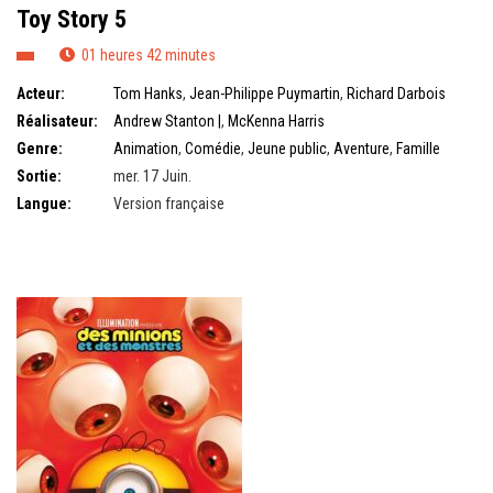
Toy Story 5
01 heures 42 minutes
Acteur:
Tom Hanks
,
Jean-Philippe Puymartin
,
Richard Darbois
Réalisateur:
Andrew Stanton |
,
McKenna Harris
Genre:
Animation
,
Comédie
,
Jeune public
,
Aventure
,
Famille
Sortie:
mer. 17 Juin.
Langue:
Version française