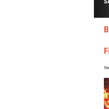
S
B
F
Tit