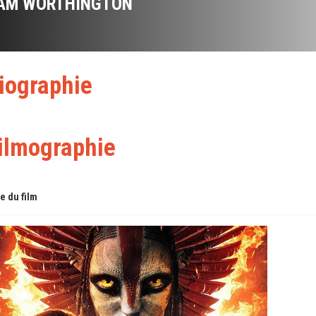
AM WORTHINGTON
iographie
ilmographie
re du film