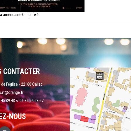
a américaine Chapitre 1
S CONTACTER
 de l'église - 22160 Callac
oat@orange.fr
 45 89 43 // 06 86 24 68 67
EZ-NOUS