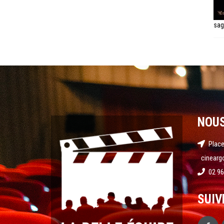
sag
NOU
Place
cinearg
02 96
SUIV