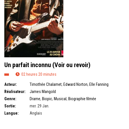
Un parfait inconnu (Voir ou revoir)
02 heures 20 minutes
Acteur:
Timothée Chalamet
,
Edward Norton
,
Elle Fanning
Réalisateur:
James Mangold
Genre:
Drame
,
Biopic
,
Musical
,
Biographie filmée
Sortie:
mer. 29 Jan.
Langue:
Anglais