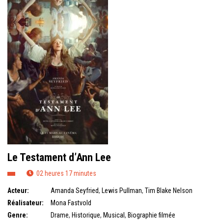
Le Testament d’Ann Lee
02 heures 17 minutes
Acteur:
Amanda Seyfried
,
Lewis Pullman
,
Tim Blake Nelson
Réalisateur:
Mona Fastvold
Genre:
Drame
,
Historique
,
Musical
,
Biographie filmée