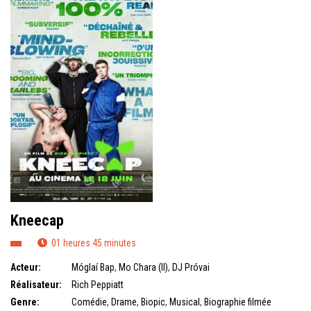
Kneecap
01 heures 45 minutes
Acteur:
Móglaí Bap
,
Mo Chara (II)
,
DJ Próvai
Réalisateur:
Rich Peppiatt
Genre:
Comédie
,
Drame
,
Biopic
,
Musical
,
Biographie filmée