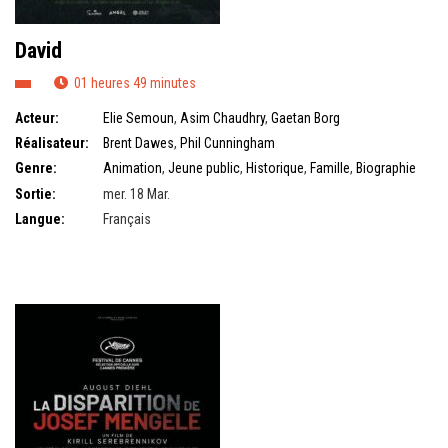
David
01 heures 49 minutes
Acteur:
Elie Semoun
,
Asim Chaudhry
,
Gaetan Borg
Réalisateur:
Brent Dawes
,
Phil Cunningham
Genre:
Animation
,
Jeune public
,
Historique
,
Famille
,
Biographie
filmée
Sortie:
mer. 18 Mar.
Langue:
Français