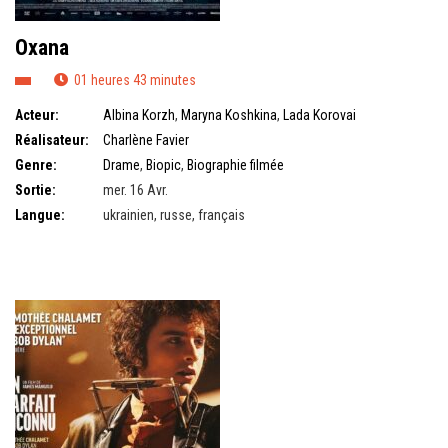
Oxana
01 heures 43 minutes
Acteur:
Albina Korzh
,
Maryna Koshkina
,
Lada Korovai
Réalisateur:
Charlène Favier
Genre:
Drame
,
Biopic
,
Biographie filmée
Sortie:
mer. 16 Avr.
Langue:
ukrainien, russe, français