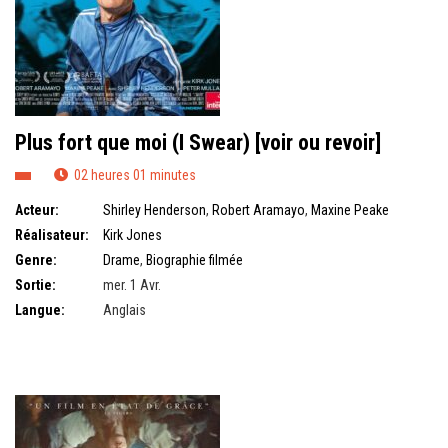
Plus fort que moi (I Swear) [voir ou revoir]
02 heures 01 minutes
Acteur:
Shirley Henderson
,
Robert Aramayo
,
Maxine Peake
Réalisateur:
Kirk Jones
Genre:
Drame
,
Biographie filmée
Sortie:
mer. 1 Avr.
Langue:
Anglais