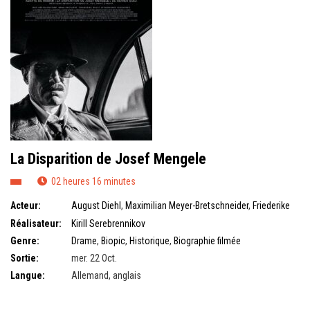
La Disparition de Josef Mengele
02 heures 16 minutes
Acteur:
August Diehl
,
Maximilian Meyer-Bretschneider
,
Friederike
Becht
Réalisateur:
Kirill Serebrennikov
Genre:
Drame
,
Biopic
,
Historique
,
Biographie filmée
Sortie:
mer. 22 Oct.
Langue:
Allemand, anglais