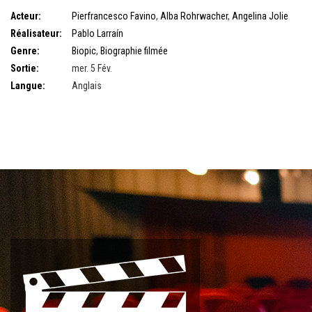
Acteur:
Pierfrancesco Favino
,
Alba Rohrwacher
,
Angelina Jolie
Réalisateur:
Pablo Larraín
Genre:
Biopic
,
Biographie filmée
Sortie:
mer. 5 Fév.
Langue:
Anglais