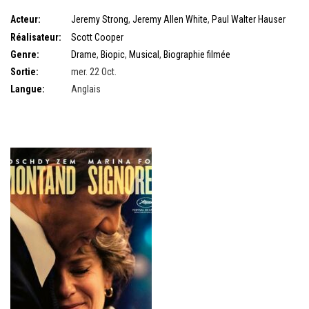
Acteur:
Jeremy Strong
,
Jeremy Allen White
,
Paul Walter Hauser
Presse
Réalisateur:
Scott Cooper
Genre:
Drame
,
Biopic
,
Musical
,
Biographie filmée
Sortie:
mer. 22 Oct.
Langue:
Anglais