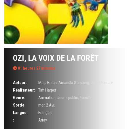
OZI, LA VOIX DE LA FORÊT
01 heures 27 minutes
Acteur:
Maia Baran
,
Amandla Stenberg
,
Julien Bésure
Réalisateur:
Tim Harper
Genre:
Animation
,
Jeune public
,
Famille
Sortie:
mer. 2 Avr.
Langue:
Français
:
Array