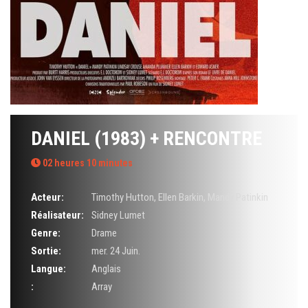
DANIEL (1983) + RENCONTRE
02 heures 10 minutes
Acteur:
Timothy Hutton
,
Ellen Barkin
,
Mandy Patinkin
Réalisateur:
Sidney Lumet
Genre:
Drame
Sortie:
mer. 24 Juin.
Langue:
Anglais
:
Array