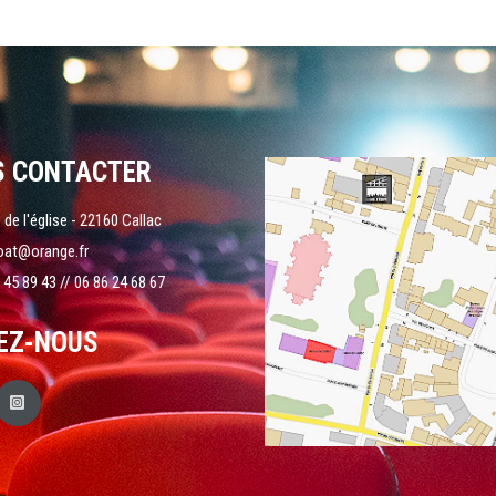
S CONTACTER
 de l'église - 22160 Callac
oat@orange.fr
 45 89 43 // 06 86 24 68 67
EZ-NOUS