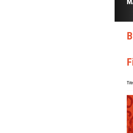
M
B
F
Tit