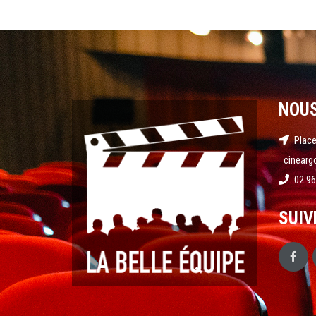
NOU
Place
cinearg
02 96
SUIV