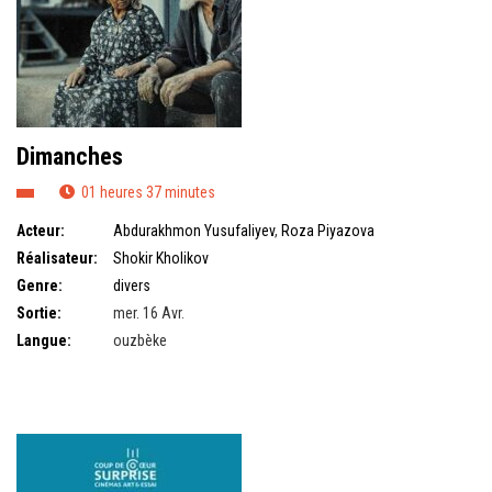
Dimanches
01 heures 37 minutes
Acteur:
Abdurakhmon Yusufaliyev
,
Roza Piyazova
Réalisateur:
Shokir Kholikov
Genre:
divers
Sortie:
mer. 16 Avr.
Langue:
ouzbèke