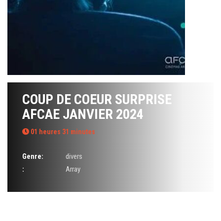
COUP DE COEUR SURPRISE
AFCAE JANVIER 2024
01 heures 31 minutes
Genre:
divers
:
Array