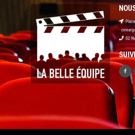
NOU
Place
cinearg
02 96
SUIV