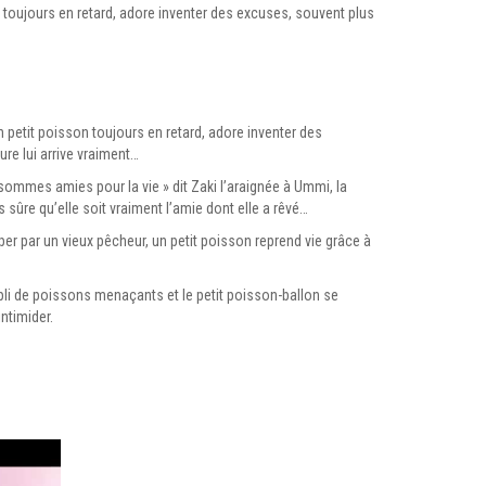
n toujours en retard, adore inventer des excuses, souvent plus
n petit poisson toujours en retard, adore inventer des
re lui arrive vraiment…
sommes amies pour la vie » dit Zaki l’araignée à Ummi, la
sûre qu’elle soit vraiment l’amie dont elle a rêvé…
aper par un vieux pêcheur, un petit poisson reprend vie grâce à
mpli de poissons menaçants et le petit poisson-ballon se
intimider.