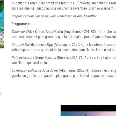
Le petit poisson qui racontait des histoires… Timioche, un petit poisso
grosses que lui ! Jusqu’au jour où une mésaventure lui arrive vraiment…
D’après l’album illustré de Julia Donaldson et Axel Scheffler.
Programme :
Timioche
d’Alex Bain et Andy Martin (Angleterre, 2024, 23′) : Timioche, u
excuses, souvent plus grosses que lui ! Jusqu’au jour où une mésaventu
Ummi et Zaki
de Daniela Opp (Allemagne, 2024, 4′) : « Maintenant, nous 
petite hippopotame qui vient de la sauver des eaux. Mais Ummi n’est pas 
Petit poisson
de Sergei Ryabov (Russie, 2007, 9′) : Après s’être fait attr
une fillette qui croit en lui.
Le Poisson-ballon
de Julia Ocker (Allemagne, 2022, 4′) : L’océan est re
gonfle, se gonfle pour paraître plus grand, plus fort et ne pas se laisser 
e