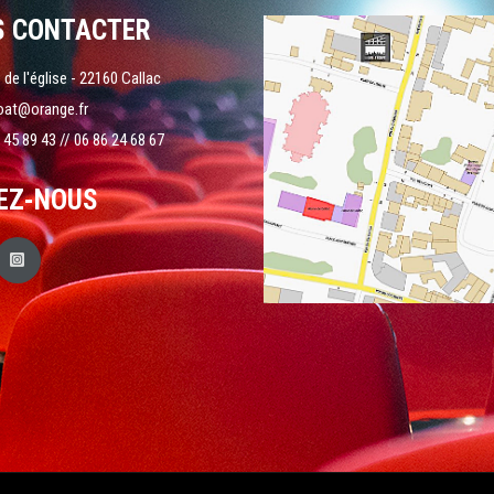
S CONTACTER
 de l'église - 22160 Callac
oat@orange.fr
 45 89 43 // 06 86 24 68 67
EZ-NOUS