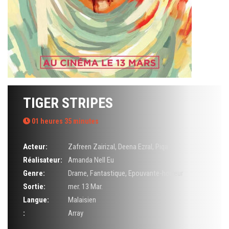
TIGER STRIPES
01 heures 35 minutes
Acteur:
Zafreen Zairizal
,
Deena Ezral
,
Piqa
Réalisateur:
Amanda Nell Eu
Genre:
Drame
,
Fantastique
,
Epouvante-horreur
Sortie:
mer. 13 Mar.
Langue:
Malaisien
:
Array