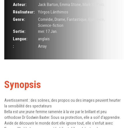
Acteur:
Jack Barton
,
Emma Stone
,
Mark Ruffalo
Réalisateur:
Yórgos Lánthimos
Genre:
Comédie
,
Drame
,
Fantastique
,
Romance
,
Science-fiction
Sortie:
mer. 17 Jan.
Langue:
anglais
:
Array
Synopsis
Avertissement : des scènes, des propos ou des images peuvent heurter
la sensibilité des spectateurs
Bella est une jeune femme ramenée à la vie par le brillant et peu
orthodoxe Dr Godwin Baxter. Sous sa protection, elle a soif d’apprendre.
Avide de découvrir le monde dont elle ignore tout, elle s’enfuit avec