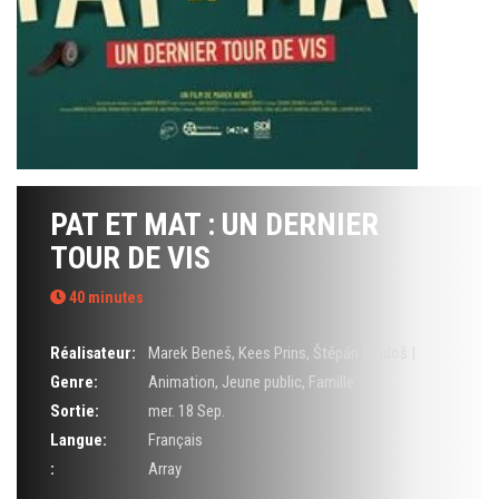
PAT ET MAT : UN DERNIER
TOUR DE VIS
40 minutes
Réalisateur:
Marek Beneš
,
Kees Prins
,
Štěpán Gajdoš |
Genre:
Animation
,
Jeune public
,
Famille
Sortie:
mer. 18 Sep.
Langue:
Français
:
Array