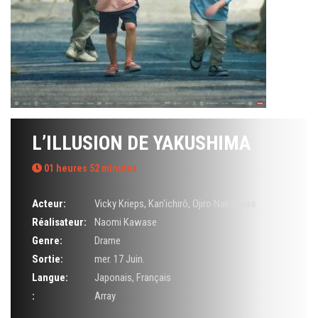
L’ILLUSION DE YAKUSHIMA
01 heures 52 minutes
Acteur:
Vicky Krieps
,
Kan'ichirô
,
Ojiro Nakamura
Réalisateur:
Naomi Kawase
Genre:
Drame
Sortie:
mer. 17 Juin.
Langue:
Japonais, Français
:
Array