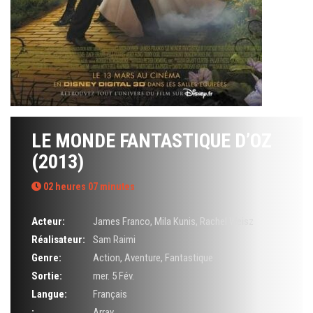
LE MONDE FANTASTIQUE D’OZ
(2013)
02 heures 07 minutes
Acteur:
James Franco
,
Mila Kunis
,
Rachel Weisz
Réalisateur:
Sam Raimi
Genre:
Action
,
Aventure
,
Fantastique
Sortie:
mer. 5 Fév.
Langue:
Français
:
Array