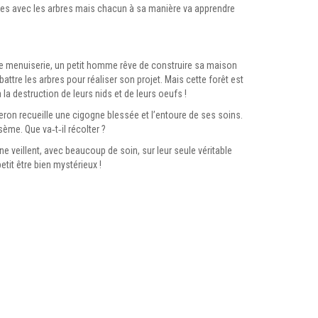
entes avec les arbres mais chacun à sa manière va apprendre
r de menuiserie, un petit homme rêve de construire sa maison
abattre les arbres pour réaliser son projet. Mais cette forêt est
 la destruction de leurs nids et de leurs oeufs !
ron recueille une cigogne blessée et l’entoure de ses soins.
 sème. Que va‑t‑il récolter ?
ne veillent, avec beaucoup de soin, sur leur seule véritable
etit être bien mystérieux !