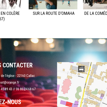
 EN COLÈRE
SUR LA ROUTE D’OMAHA
DE LA COMÉD
57)
S CONTACTER
 de l'église - 22160 Callac
oat@orange.fr
 45 89 43 // 06 86 24 68 67
EZ-NOUS