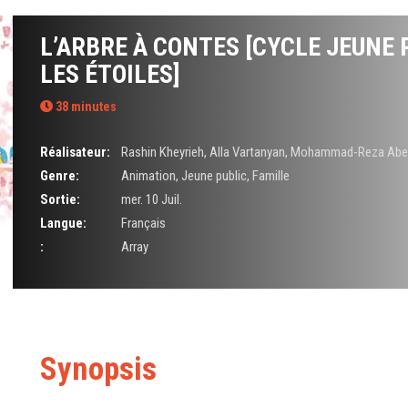
L’ARBRE À CONTES [CYCLE JEUNE 
LES ÉTOILES]
38 minutes
Réalisateur:
Rashin Kheyrieh
,
Alla Vartanyan
,
Mohammad-Reza Abe
Genre:
Animation
,
Jeune public
,
Famille
Sortie:
mer. 10 Juil.
Langue:
Français
:
Array
Synopsis