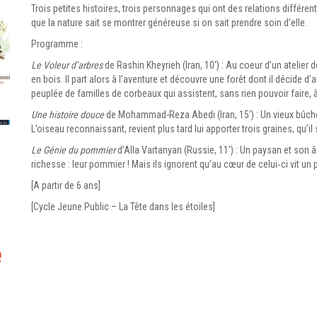
Trois petites histoires, trois personnages qui ont des relations différ
que la nature sait se montrer généreuse si on sait prendre soin d’elle.
Programme :
Le Voleur d’arbres
de Rashin Kheyrieh (Iran, 10′) : Au coeur d’un atelie
en bois. Il part alors à l’aventure et découvre une forêt dont il décide d’
peuplée de familles de corbeaux qui assistent, sans rien pouvoir faire, à
Une histoire douce
de Mohammad-Reza Abedi (Iran, 15′) : Un vieux bûche
L’oiseau reconnaissant, revient plus tard lui apporter trois graines, qu’il
Le Génie du pommier
d’Alla Vartanyan (Russie, 11′) : Un paysan et son â
richesse : leur pommier ! Mais ils ignorent qu’au cœur de celui‑ci vit un p
[A partir de 6 ans]
[Cycle Jeune Public – La Tête dans les étoiles]
e