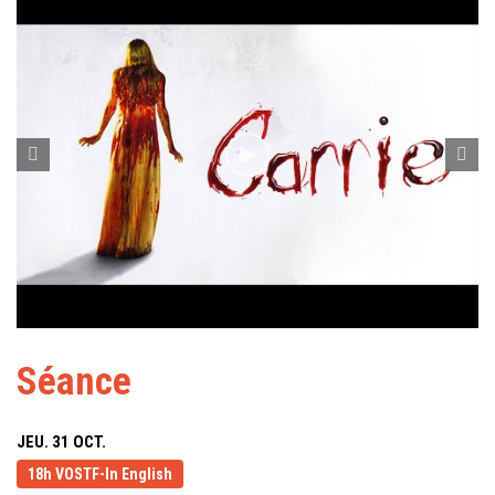
Séance
JEU. 31 OCT.
18h VOSTF-In English