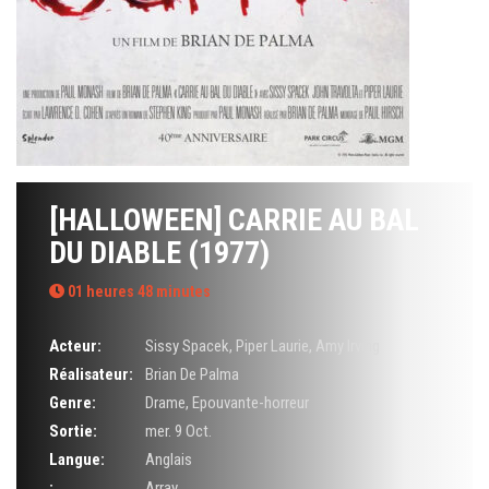
[HALLOWEEN] CARRIE AU BAL
DU DIABLE (1977)
01 heures 48 minutes
Acteur:
Sissy Spacek
,
Piper Laurie
,
Amy Irving
Réalisateur:
Brian De Palma
Genre:
Drame
,
Epouvante-horreur
Sortie:
mer. 9 Oct.
Langue:
Anglais
:
Array