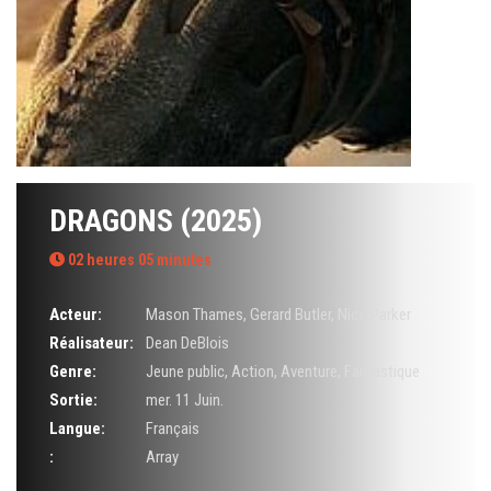
DRAGONS (2025)
02 heures 05 minutes
Acteur:
Mason Thames
,
Gerard Butler
,
Nico Parker
Réalisateur:
Dean DeBlois
Genre:
Jeune public
,
Action
,
Aventure
,
Fantastique
Sortie:
mer. 11 Juin.
Langue:
Français
:
Array