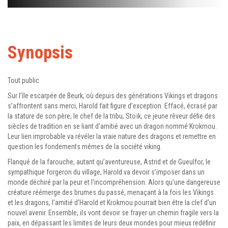
Synopsis
Tout public
Sur l’île escarpée de Beurk, où depuis des générations Vikings et dragons
s’affrontent sans merci, Harold fait figure d’exception. Effacé, écrasé par
la stature de son père, le chef de la tribu, Stoïk, ce jeune rêveur défie des
siècles de tradition en se liant d’amitié avec un dragon nommé Krokmou.
Leur lien improbable va révéler la vraie nature des dragons et remettre en
question les fondements mêmes de la société viking.
Flanqué de la farouche, autant qu’aventureuse, Astrid et de Gueulfor, le
sympathique forgeron du village, Harold va devoir s’imposer dans un
monde déchiré par la peur et l’incompréhension. Alors qu’une dangereuse
créature réémerge des brumes du passé, menaçant à la fois les Vikings
et les dragons, l’amitié d’Harold et Krokmou pourrait bien être la clef d’un
nouvel avenir. Ensemble, ils vont devoir se frayer un chemin fragile vers la
paix, en dépassant les limites de leurs deux mondes pour mieux redéfinir