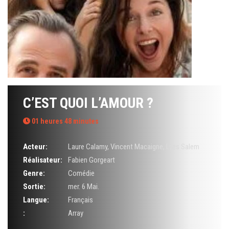
C’EST QUOI L’AMOUR ?
01 heures 48 minutes
Acteur:
Laure Calamy
,
Vincent Macaigne
,
Lyes Salem
Réalisateur:
Fabien Gorgeart
Genre:
Comédie
Sortie:
mer. 6 Mai.
Langue:
Français
:
Array