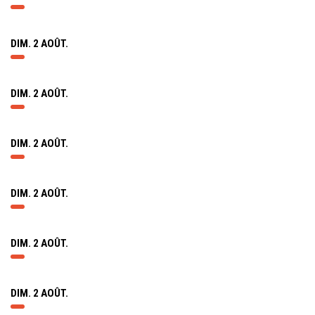
DIM. 2 AOÛT.
DIM. 2 AOÛT.
DIM. 2 AOÛT.
DIM. 2 AOÛT.
DIM. 2 AOÛT.
DIM. 2 AOÛT.