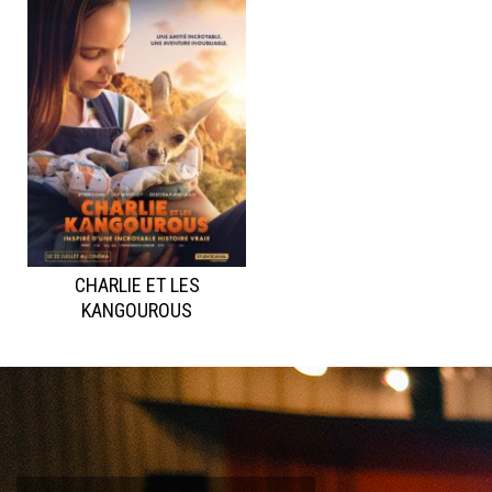
CHARLIE ET LES
KANGOUROUS