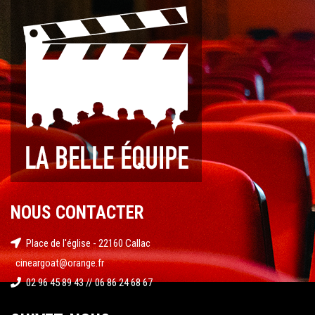
NOUS CONTACTER
Place de l'église - 22160 Callac
cineargoat@orange.fr
02 96 45 89 43 // 06 86 24 68 67