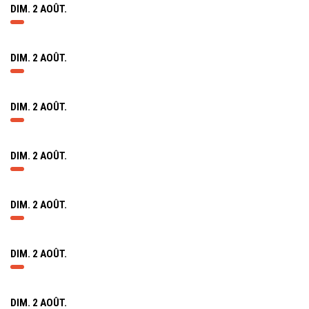
DIM. 2 AOÛT.
DIM. 2 AOÛT.
DIM. 2 AOÛT.
DIM. 2 AOÛT.
DIM. 2 AOÛT.
DIM. 2 AOÛT.
DIM. 2 AOÛT.