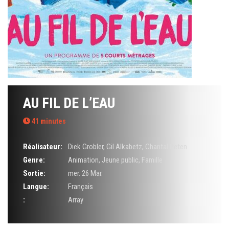
AU FIL DE L’EAU
41 minutes
Réalisateur:
Diek Grobler
,
Gil Alkabetz
,
Chantal Peten
Genre:
Animation
,
Jeune public
,
Famille
Sortie:
mer. 26 Mar.
Langue:
Français
:
Array