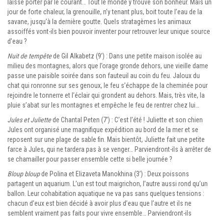
laisse porter par le courant… Tout le monde y trouve son bonheur. Mais un
jour de forte chaleur, la grenouille, n’y tenant plus, boit toute l’eau de la
savane, jusqu’à la dernière goutte. Quels stratagèmes les animaux
assoiffés vont-ils bien pouvoir inventer pour retrouver leur unique source
d’eau ?
Nuit de tempête
de Gil Alkabetz (9’) : Dans une petite maison isolée au
milieu des montagnes, alors que l’orage gronde dehors, une vieille dame
passe une paisible soirée dans son fauteuil au coin du feu. Jaloux du
chat qui ronronne sur ses genoux, le feu s’échappe de la cheminée pour
rejoindre le tonnerre et l’éclair qui grondent au dehors. Mais, très vite, la
pluie s’abat sur les montagnes et empêche le feu de rentrer chez lui…
Jules et Juliette
de Chantal Peten (7’) : C’est l’été ! Juliette et son chien
Jules ont organisé une magnifique expédition au bord de la mer et se
reposent sur une plage de sable fin. Mais bientôt, Juliette fait une petite
farce à Jules, qui ne tardera pas à se venger… Parviendront-ils à arrêter de
se chamailler pour passer ensemble cette si belle journée ?
Bloup bloup
de Polina et Elizaveta Manokhina (3’) : Deux poissons
partagent un aquarium. L’un est tout maigrichon, l’autre aussi rond qu’un
ballon. Leur cohabitation aquatique ne va pas sans quelques tensions :
chacun d’eux est bien décidé à avoir plus d’eau que l’autre et ils ne
semblent vraiment pas faits pour vivre ensemble… Parviendront-ils