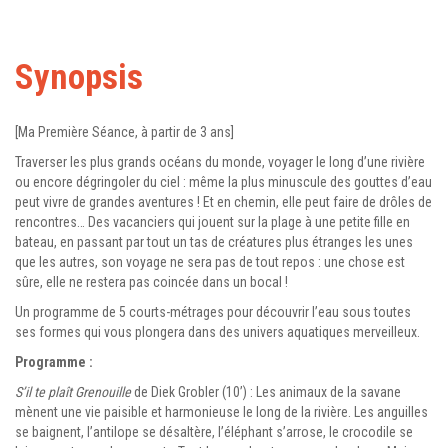
Synopsis
[Ma Première Séance, à partir de 3 ans]
Traverser les plus grands océans du monde, voyager le long d’une rivière
ou encore dégringoler du ciel : même la plus minuscule des gouttes d’eau
peut vivre de grandes aventures ! Et en chemin, elle peut faire de drôles de
rencontres… Des vacanciers qui jouent sur la plage à une petite fille en
bateau, en passant par tout un tas de créatures plus étranges les unes
que les autres, son voyage ne sera pas de tout repos : une chose est
sûre, elle ne restera pas coincée dans un bocal !
Un programme de 5 courts-métrages pour découvrir l’eau sous toutes
ses formes qui vous plongera dans des univers aquatiques merveilleux.
Programme :
S’il te plaît Grenouille
de Diek Grobler (10’) : Les animaux de la savane
mènent une vie paisible et harmonieuse le long de la rivière. Les anguilles
se baignent, l’antilope se désaltère, l’éléphant s’arrose, le crocodile se