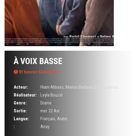
À VOIX BASSE
01 heures 53 minutes
Acteur:
Hiam Abbass
,
Marion Barbeau
,
Eya Bouteraa
Réalisateur:
Leyla Bouzid
Genre:
Drame
Sortie:
mer. 22 Avr.
Langue:
Français, Arabe
:
Array