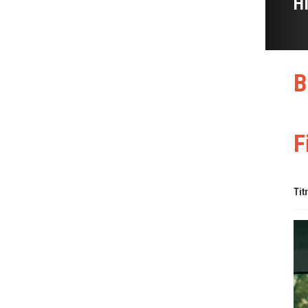
H
B
F
Tit