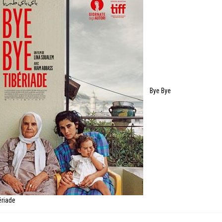
Bye Bye
ériade