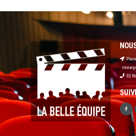
NOU
Place
cinearg
02 96
SUIV