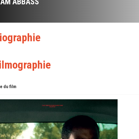
IAM ABBASS
iographie
ilmographie
re du film