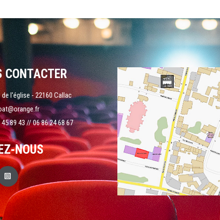
S CONTACTER
 de l'église - 22160 Callac
oat@orange.fr
 45 89 43 // 06 86 24 68 67
EZ-NOUS