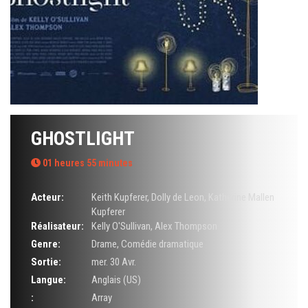
GHOSTLIGHT
01 heures 55 minutes
Acteur:
Keith Kupferer
,
Dolly de Leon
,
Katherine Mallen
Kupferer
Réalisateur:
Kelly O'Sullivan
,
Alex Thompson
Genre:
Drame
,
Comédie dramatique
Sortie:
mer. 30 Avr.
Langue:
Anglais (US)
:
Array