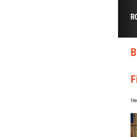
R
B
F
Tit