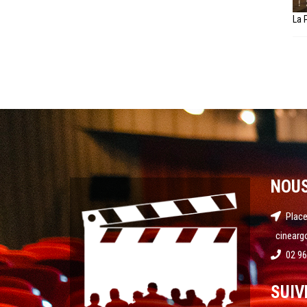
La 
NOU
Place
cinearg
02 96
SUIV