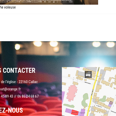
Pie voleuse
S CONTACTER
 de l'église - 22160 Callac
oat@orange.fr
 45 89 43 // 06 86 24 68 67
EZ-NOUS