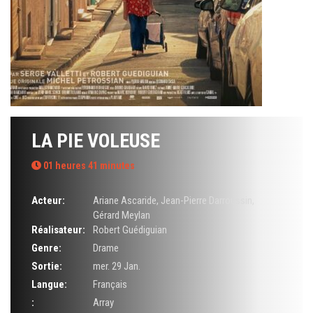
LA PIE VOLEUSE
01 heures 41 minutes
Acteur:
Ariane Ascaride
,
Jean-Pierre Darroussin
,
Gérard Meylan
Réalisateur:
Robert Guédiguian
Genre:
Drame
Sortie:
mer. 29 Jan.
Langue:
Français
:
Array