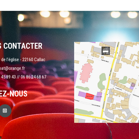
S CONTACTER
 de l'église - 22160 Callac
oat@orange.fr
 45 89 43 // 06 86 24 68 67
EZ-NOUS