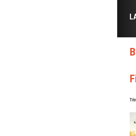
L
B
F
Tit