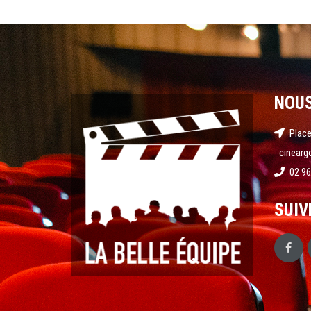
NOU
Place
cinearg
02 96
SUIV