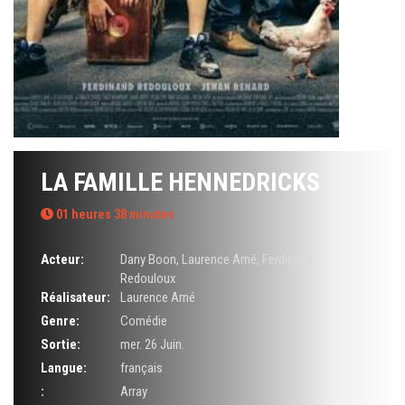
LA FAMILLE HENNEDRICKS
01 heures 38 minutes
Acteur:
Dany Boon
,
Laurence Arné
,
Ferdinand
Redouloux
Réalisateur:
Laurence Arné
Genre:
Comédie
Sortie:
mer. 26 Juin.
Langue:
français
:
Array