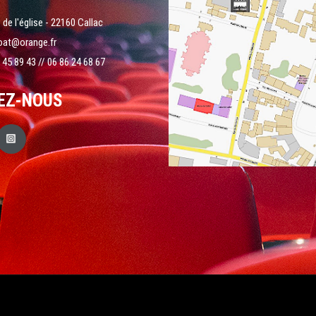
 de l'église - 22160 Callac
oat@orange.fr
 45 89 43 // 06 86 24 68 67
EZ-NOUS