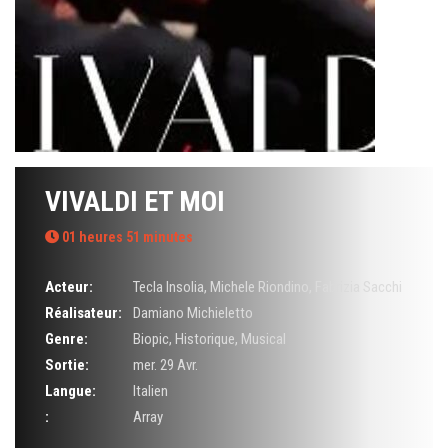
VIVALDI ET MOI
01 heures 51 minutes
Acteur:
Tecla Insolia
,
Michele Riondino
,
Fabrizia Sacchi
Réalisateur:
Damiano Michieletto
Genre:
Biopic
,
Historique
,
Musical
Sortie:
mer. 29 Avr.
Langue:
Italien
:
Array