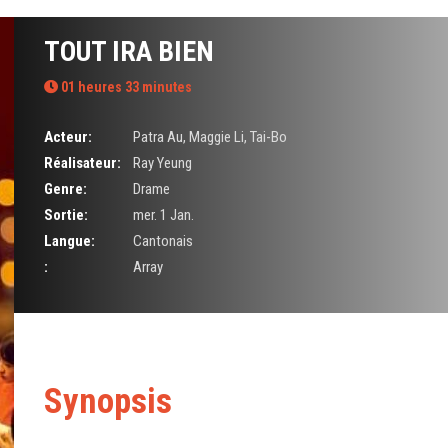
TOUT IRA BIEN
01 heures 33 minutes
Acteur:
Patra Au
,
Maggie Li
,
Tai-Bo
Réalisateur:
Ray Yeung
Genre:
Drame
Sortie:
mer. 1 Jan.
Langue:
Cantonais
:
Array
Synopsis