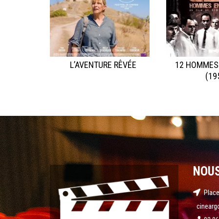
L’AVENTURE RÊVÉE
12 HOMMES
(19
NOU
Place
cinearg