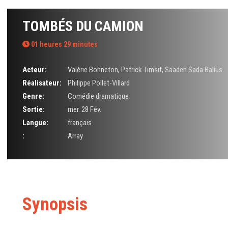
TOMBÉS DU CAMION
01 heures 29 minutes
Acteur:
Valérie Bonneton
,
Patrick Timsit
,
Saaden Sada Balius
Réalisateur:
Philippe Pollet-Villard
Genre:
Comédie dramatique
Sortie:
mer. 28 Fév.
Langue:
français
:
Array
Synopsis