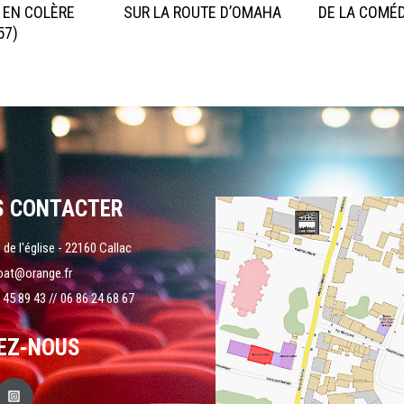
 EN COLÈRE
SUR LA ROUTE D’OMAHA
DE LA COMÉD
57)
S CONTACTER
 de l'église - 22160 Callac
oat@orange.fr
 45 89 43 // 06 86 24 68 67
EZ-NOUS