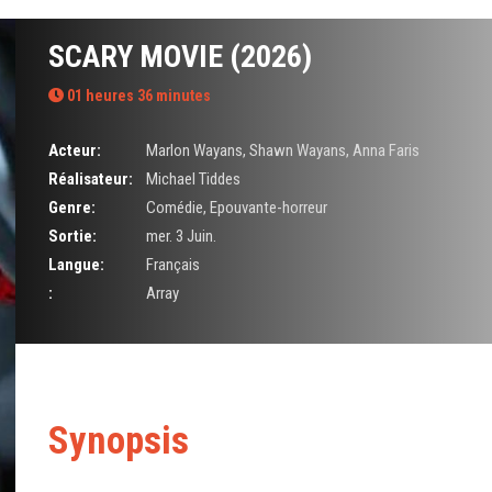
SCARY MOVIE (2026)
01 heures 36 minutes
Acteur:
Marlon Wayans
,
Shawn Wayans
,
Anna Faris
Réalisateur:
Michael Tiddes
Genre:
Comédie
,
Epouvante-horreur
Sortie:
mer. 3 Juin.
Langue:
Français
:
Array
Synopsis