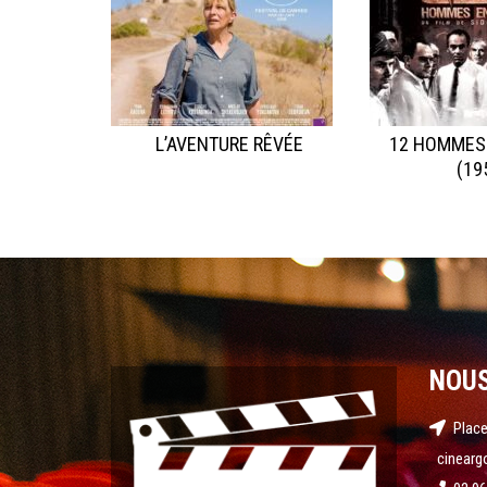
L’AVENTURE RÊVÉE
12 HOMMES
(19
NOU
Place
cinearg