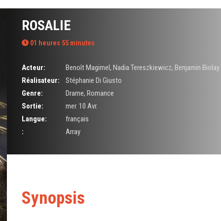
ROSALIE
01 heures 55 minutes
Acteur:
Benoît Magimel
,
Nadia Tereszkiewicz
,
Benjamin Biolay
Réalisateur:
Stéphanie Di Giusto
Genre:
Drame
,
Romance
Sortie:
mer. 10 Avr.
Langue:
français
:
Array
Synopsis