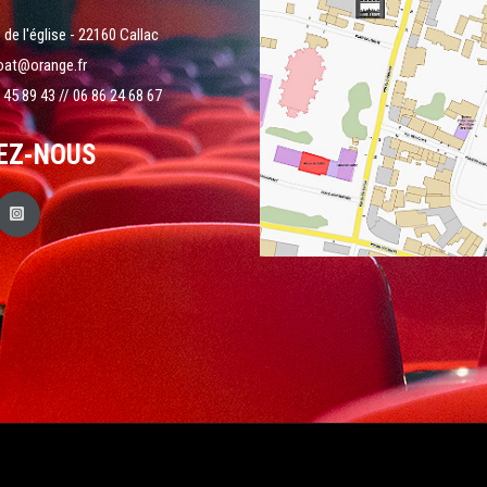
 de l'église - 22160 Callac
oat@orange.fr
 45 89 43 // 06 86 24 68 67
EZ-NOUS