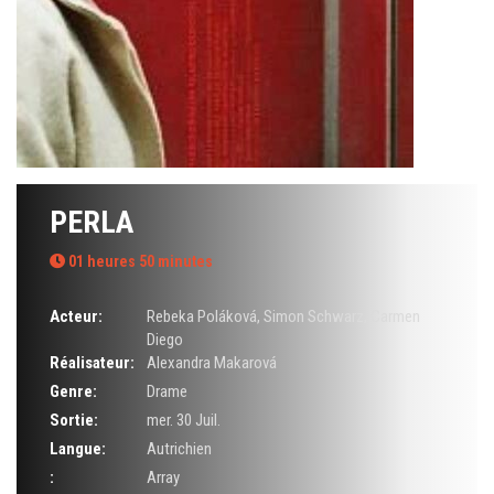
PERLA
01 heures 50 minutes
Acteur:
Rebeka Poláková
,
Simon Schwarz
,
Carmen
Diego
Réalisateur:
Alexandra Makarová
Genre:
Drame
Sortie:
mer. 30 Juil.
Langue:
Autrichien
:
Array