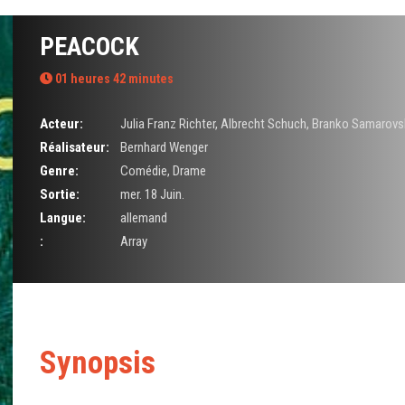
PEACOCK
01 heures 42 minutes
Acteur:
Julia Franz Richter
,
Albrecht Schuch
,
Branko Samarovs
Réalisateur:
Bernhard Wenger
Genre:
Comédie
,
Drame
Sortie:
mer. 18 Juin.
Langue:
allemand
:
Array
Synopsis