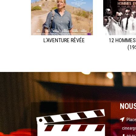
L’AVENTURE RÊVÉE
12 HOMMES
(19
NOU
Place
cinearg