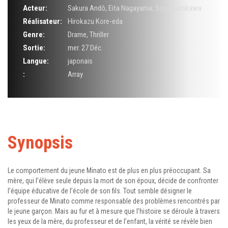
Acteur:
Sakura Andô
,
Eita Nagayama
,
Soya Kurokawa
Réalisateur:
Hirokazu Kore-eda
Genre:
Drame
,
Thriller
Sortie:
mer. 27 Déc.
Langue:
japonais
:
Array
Synopsis
Le comportement du jeune Minato est de plus en plus préoccupant. Sa
mère, qui l’élève seule depuis la mort de son époux, décide de confronter
l’équipe éducative de l’école de son fils. Tout semble désigner le
professeur de Minato comme responsable des problèmes rencontrés par
le jeune garçon. Mais au fur et à mesure que l’histoire se déroule à travers
les yeux de la mère, du professeur et de l’enfant, la vérité se révèle bien