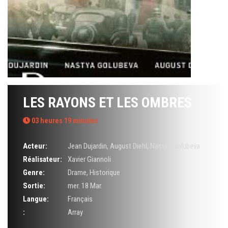
LES RAYONS ET LES OMBRES
03 heures 19 minutes
Acteur:
Jean Dujardin
,
August Diehl
,
Nastya Golubeva
Réalisateur:
Xavier Giannoli
Genre:
Drame
,
Historique
Sortie:
mer. 18 Mar.
Langue:
Français
:
Array