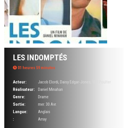
LES INDOMPTÉS
01 heures 59 minutes
Acteur:
Jacob Elordi
,
Daisy Edgar-Jones
,
Will Poulter
Réalisateur:
Daniel Minahan
Genre:
Drame
Sortie:
mer. 30 Avr.
Langue:
Anglais
:
Array