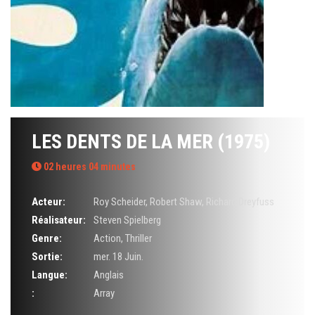
LES DENTS DE LA MER (1975)
02 heures 04 minutes
Acteur:
Roy Scheider
,
Robert Shaw
,
Richard Dreyfuss
Réalisateur:
Steven Spielberg
Genre:
Action
,
Thriller
Sortie:
mer. 18 Juin.
Langue:
Anglais
:
Array