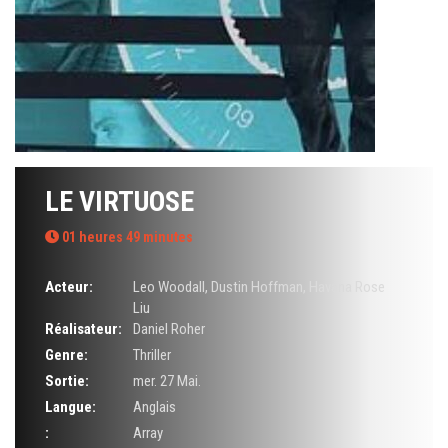
LE VIRTUOSE
01 heures 49 minutes
Acteur:
Leo Woodall
,
Dustin Hoffman
,
Havana Rose
Liu
Réalisateur:
Daniel Roher
Genre:
Thriller
Sortie:
mer. 27 Mai.
Langue:
Anglais
:
Array