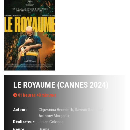
LE ROYAUME (CANNES 2024)
01 heures 48 minutes
Acteur:
Ghjuvanna Benedetti
,
Saveriu Santucci
,
Anthony Morganti
Réalisateur:
Julien Colonna
Genre:
Drame