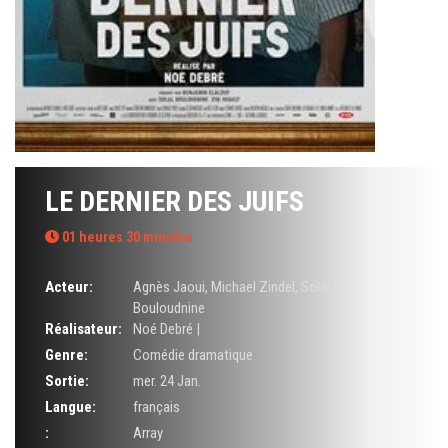
LE DERNIER DES JUIFS
01 heures 30 minutes
Acteur:
Agnès Jaoui
,
Michael Zindel
,
Solal
Bouloudnine
Réalisateur:
Noé Debré |
Genre:
Comédie dramatique
Sortie:
mer. 24 Jan.
Langue:
français
:
Array