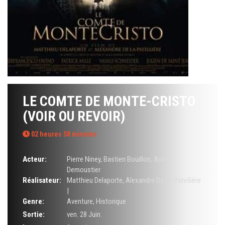
LE COMTE DE MONTE-CRISTO
(VOIR OU REVOIR)
02 heures 58 minutes
Acteur:
Pierre Niney
,
Bastien Bouillon
,
Anaïs
Demoustier
Réalisateur:
Matthieu Delaporte
,
Alexandre De La Patellière
|
Genre:
Aventure
,
Historique
Sortie:
ven. 28 Juin.