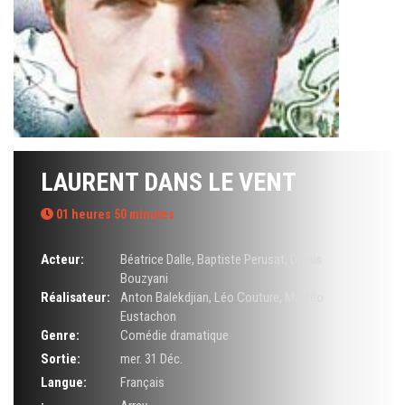
LAURENT DANS LE VENT
01 heures 50 minutes
Acteur:
Béatrice Dalle
,
Baptiste Perusat
,
Djanis
Bouzyani
Réalisateur:
Anton Balekdjian
,
Léo Couture
,
Mattéo
Eustachon
Genre:
Comédie dramatique
Sortie:
mer. 31 Déc.
Langue:
Français