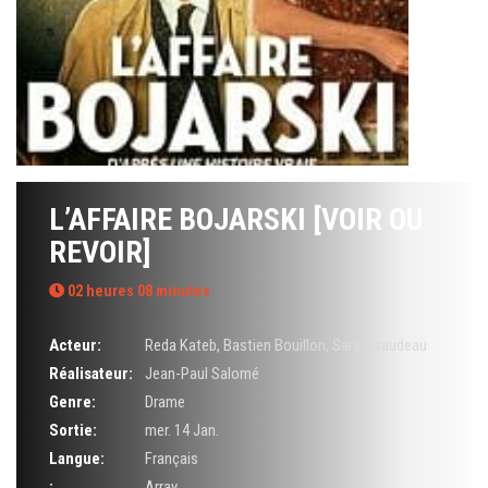
L’AFFAIRE BOJARSKI [VOIR OU
REVOIR]
02 heures 08 minutes
Acteur:
Reda Kateb
,
Bastien Bouillon
,
Sara Giraudeau
Réalisateur:
Jean-Paul Salomé
Genre:
Drame
Sortie:
mer. 14 Jan.
Langue:
Français
:
Array