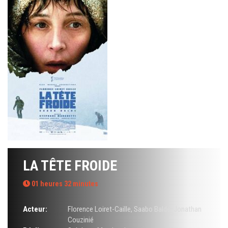
LA TÊTE FROIDE
01 heures 32 minutes
Acteur:
Florence Loiret-Caille
,
Saabo Balde
,
Jonathan
Couzinié