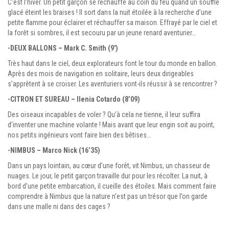
C’est l’hiver. Un petit garçon se réchauffe au coin du feu quand un souffle
glacé éteint les braises ! Il sort dans la nuit étoilée à la recherche d’une
petite flamme pour éclairer et réchauffer sa maison. Effrayé par le ciel et
la forêt si sombres, il est secouru par un jeune renard aventurier…
-DEUX BALLONS – Mark C. Smith (9′)
Très haut dans le ciel, deux explorateurs font le tour du monde en ballon.
Après des mois de navigation en solitaire, leurs deux dirigeables
s’apprêtent à se croiser. Les aventuriers vont-ils réussir à se rencontrer ?
-CITRON ET SUREAU – Ilenia Cotardo (8’09)
Des oiseaux incapables de voler ? Qu’à cela ne tienne, il leur suffira
d’inventer une machine volante ! Mais avant que leur engin soit au point,
nos petits ingénieurs vont faire bien des bêtises…
-NIMBUS – Marco Nick (16’35)
Dans un pays lointain, au cœur d’une forêt, vit Nimbus, un chasseur de
nuages. Le jour, le petit garçon travaille dur pour les récolter. La nuit, à
bord d’une petite embarcation, il cueille des étoiles. Mais comment faire
comprendre à Nimbus que la nature n’est pas un trésor que l’on garde
dans une malle ni dans des cages ?