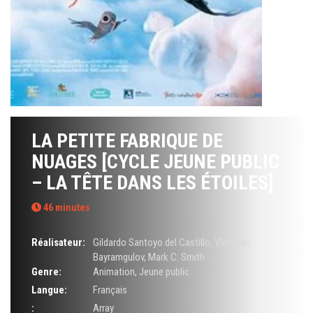
LA PETITE FABRIQUE DE
NUAGES [CYCLE JEUNE PUBLIC
– LA TÊTE DANS LES ÉTOILES]
46 minutes
Réalisateur:
Gildardo Santoyo del Castillo
,
Vladislav
Bayramgulov
,
Mark C. Smith
Genre:
Animation
,
Jeune public
Langue:
Français
:
Array